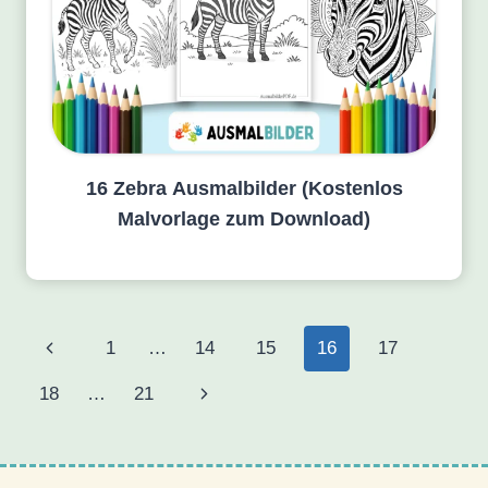
16 Zebra Ausmalbilder (Kostenlos
Malvorlage zum Download)
Seitennavigation
Vorherige
1
…
14
15
16
17
Seite
Nächste
18
…
21
Seite