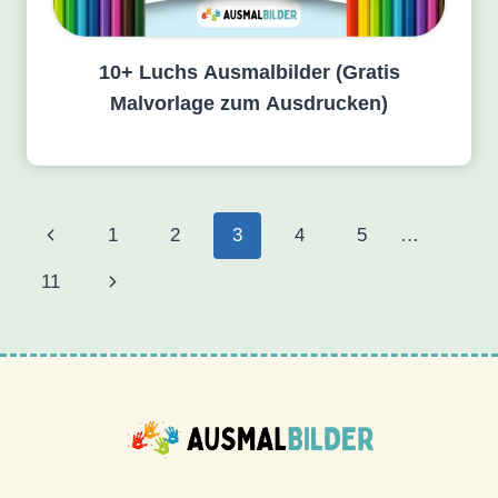
10+ Luchs Ausmalbilder (Gratis
Malvorlage zum Ausdrucken)
Seitennavigation
Vorherige
1
2
3
4
5
…
Seite
Nächste
11
Seite