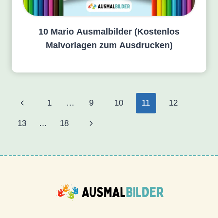
10 Mario Ausmalbilder (Kostenlos
Malvorlagen zum Ausdrucken)
Seitennavigation
Vorherige
1
…
9
10
11
12
Seite
Nächste
13
…
18
Seite