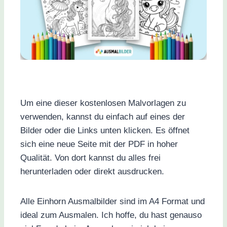
Um eine dieser kostenlosen Malvorlagen zu
verwenden, kannst du einfach auf eines der
Bilder oder die Links unten klicken. Es öffnet
sich eine neue Seite mit der PDF in hoher
Qualität. Von dort kannst du alles frei
herunterladen oder direkt ausdrucken.
Alle Einhorn Ausmalbilder sind im A4 Format und
ideal zum Ausmalen. Ich hoffe, du hast genauso