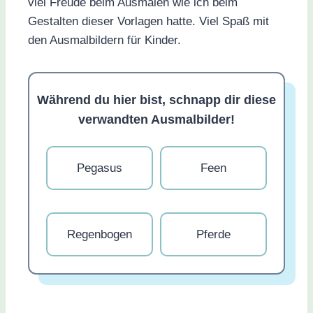
viel Freude beim Ausmalen wie ich beim
Gestalten dieser Vorlagen hatte. Viel Spaß mit
den Ausmalbildern für Kinder.
Während du hier bist, schnapp dir diese
verwandten Ausmalbilder!
Pegasus
Feen
Regenbogen
Pferde