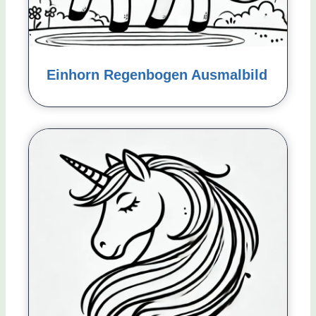
Einhorn Regenbogen Ausmalbild