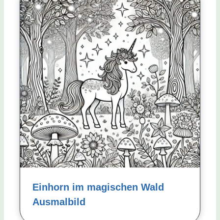
Einhorn im magischen Wald
Ausmalbild