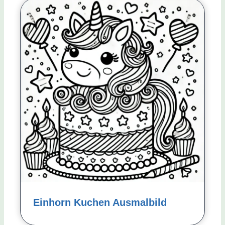
Einhorn Kuchen Ausmalbild