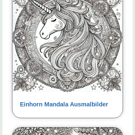
Einhorn Mandala Ausmalbilder