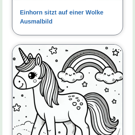
Einhorn sitzt auf einer Wolke
Ausmalbild