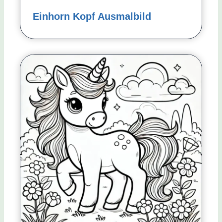
Einhorn Kopf Ausmalbild