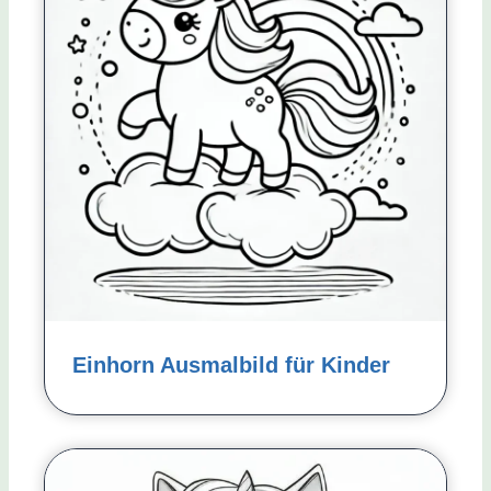
Einhorn Ausmalbild für Kinder