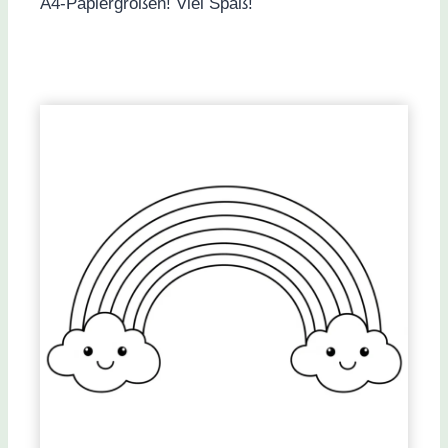
A4-Papiergrößen! Viel Spaß!